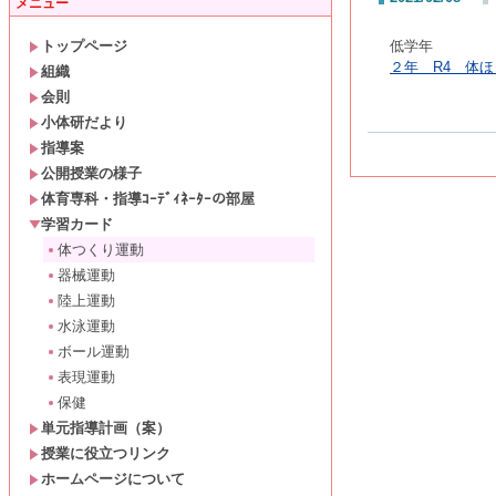
メニュー
トップページ
低学年
２年 R4 体ほ
組織
会則
小体研だより
指導案
公開授業の様子
体育専科・指導ｺｰﾃﾞｨﾈｰﾀｰの部屋
学習カード
体つくり運動
器械運動
陸上運動
水泳運動
ボール運動
表現運動
保健
単元指導計画（案）
授業に役立つリンク
ホームページについて