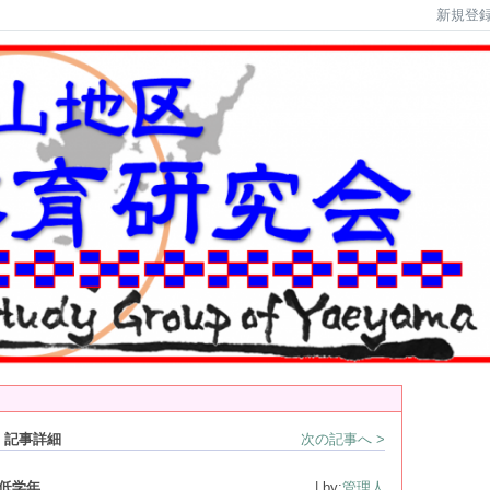
新規登
 記事詳細
次の記事へ >
低学年
| by:
管理人