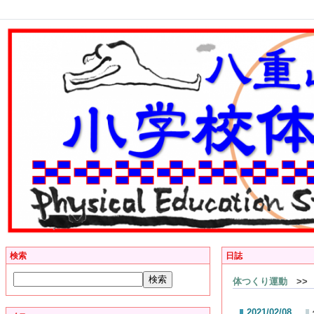
検索
日誌
体つくり運動
>>
2021/02/08