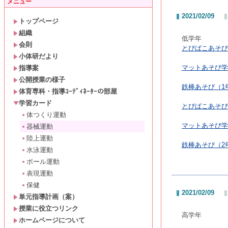
メニュー
2021/02/09
トップページ
組織
低学年
会則
とびばこあそび
小体研だより
マットあそび学
指導案
公開授業の様子
鉄棒あそび（1年
体育専科・指導ｺｰﾃﾞｨﾈｰﾀｰの部屋
学習カード
とびばこあそび
体つくり運動
マットあそび学
器械運動
陸上運動
鉄棒あそび（2年
水泳運動
ボール運動
表現運動
保健
2021/02/09
単元指導計画（案）
授業に役立つリンク
高学年
ホームページについて