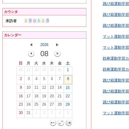
跳び箱運動学習カ
カウンタ
跳び箱運動学習
来訪者
跳び箱運動学習カ
カレンダー
マット運動学習カ
2026
マット運動学習
08
鉄棒運動学習カ
日
月
火
水
木
金
土
鉄棒運動学習カ
26
27
28
29
30
31
1
2
3
4
5
6
7
8
跳び箱運動学習カ
9
10
11
12
13
14
15
跳び箱運動学習
16
17
18
19
20
21
22
跳び箱運動学習カ
23
24
25
26
27
28
29
30
31
1
2
3
4
5
マット運動学習